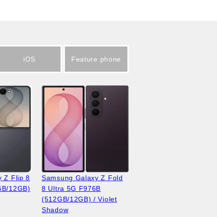
iOS
Feature phone
 Z Flip 8
Samsung Galaxy Z Fold
GB/12GB)
8 Ultra 5G F976B
(512GB/12GB) / Violet
Shadow