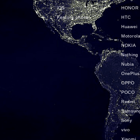
iOS
HONOR
Feature phone
HTC
Huawei
Motorol
NOKIA
Nothing
Nubia
OnePlus
OPPO
POCO
Redmi
Samsun
Sony
vivo
Xiaomi