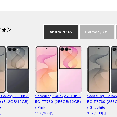
フォン
Android OS
Harmony OS
Galaxy Z Flip 8
Samsung Galaxy Z Flip 8
Samsung Galaxy
0 (512GB/12GB)
5G F7760 (256GB/12GB)
5G F7760 (256
e
/ Pink
/ Graphite
円
197,300円
197,300円