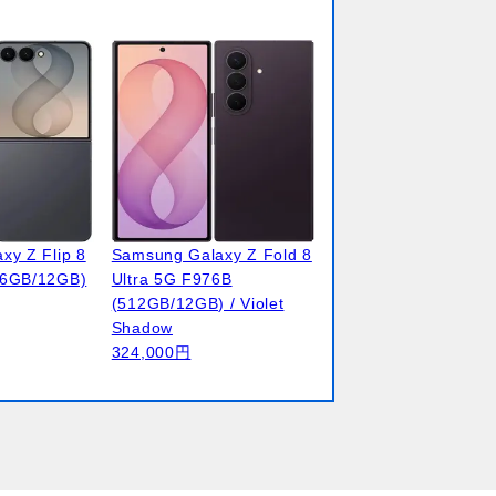
xy Z Flip 8
Samsung Galaxy Z Fold 8
56GB/12GB)
Ultra 5G F976B
(512GB/12GB) / Violet
Shadow
324,000円