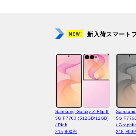
新入荷スマート
Samsung Galaxy Z Flip 8
Samsung 
5G F7760 (512GB/12GB)
5G F776
/ Pink
/ Graphit
215,900円
215,900