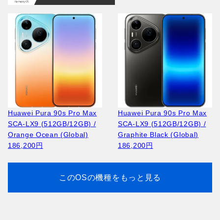
Apple iPad 2025 A3355
Apple iPhone 16 Pro A3083
Huawei Pura 90s Pro Max
Huawei Pura 90s Pro Max
(128GB/6GB) / Blue
(256GB/8GB) / White
SCA-LX9 (512GB/12GB) /
SCA-LX9 (512GB/12GB) /
91,600円
Titanium
Orange Ocean (Global)
Graphite Black (Global)
187,900円
186,200円
186,200円
このOSの機種をもっと見る