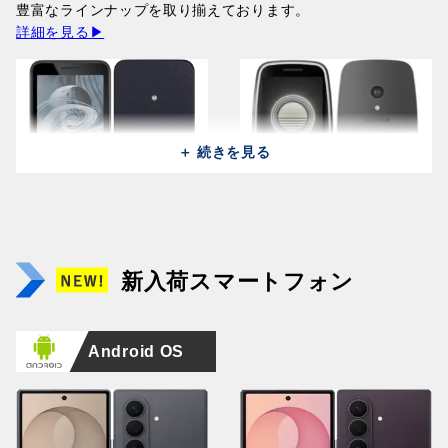
242,600円
豊富なラインナップを取り揃えております。
210,900円
詳細を見る▶
＋ 続きを見る
Samsung Galaxy A27 5G
Huawei Pura 90s Pro MLN-
Samsung Galaxy A27 5G
Huawei Pura 90s Pro MLN-
A2760 (128GB/8GB) / Light
LX9 (512GB/12GB) /
Apple iPhone 17 Pro A3523
A2760 (128GB/8GB) /
LX9 (512GB/12GB) /
Apple iPhone Air A3260
Green
Orange Soda (Global)
(256GB/12GB ) / Deep
NOKIA 215 2024 TA-1613 /
Black
Mulberry Black (Global)
(256GB/12GB) / Space
NOKIA 3210 TA-1618 /
新入荷スマートフォン
76,000円
164,400円
Blue
Black
76,000円
164,400円
Black
Grunge Black
223,800円
14,500円
168,100円
19,800円
Android OS