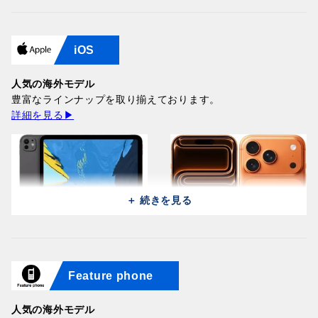
iOS
Samsung Galaxy A27 5G
Huawei Pura 90s Pro Max
Samsung Galaxy A27 5G
Huawei Pura 90s Pro Max
A276B (256GB/8GB) /
SCA-LX9 (512GB/12GB) /
A276B (256GB/8GB) / Blue
SCA-LX9 (512GB/12GB) /
Light Pink
Orange Ocean (Global)
人気の海外モデル
64,100円
Graphite Black (Global)
64,100円
186,200円
豊富なラインナップを取り揃えております。
186,200円
詳細を見る▶
＋ 続きを見る
Samsung Galaxy A27 5G
Huawei Pura 90s Pro Max
Samsung Galaxy A27 5G
Huawei Pura 90s Pro Max
Feature phone
A276B (256GB/8GB) /
SCA-LX9 (512GB/12GB) /
Apple iPad Pro 13 2025
A2760 (128GB/8GB) / Light
SCA-LX9 (512GB/12GB) /
Apple iPhone 17 Pro A3256
Black
Blush Gold (Global)
A3361 (256GB/12GB) /
Pink
Blaze Purple (Global)
(256GB/12GB) / Cosmic
64,100円
186,200円
Space Black
人気の海外モデル
76,000円
186,200円
Orange