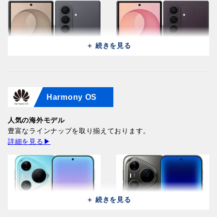
＋ 続きを見る
Harmony OS
Samsung Galaxy Z Fold 8
Samsung Galaxy Z Fold 8
Ultra 5G F9760
Ultra 5G F9760
(512GB/12GB) / Graphite
人気の海外モデル
(256GB/12GB) / Violet
366,100円
豊富なラインナップを取り揃えております。
Shadow
詳細を見る▶
346,300円
＋ 続きを見る