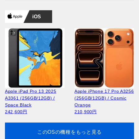
iOS
Apple iPad Pro 13 2025
Apple iPhone 17 Pro A3256
A3361 (256GB/12GB) /
(256GB/12GB) / Cosmic
Space Black
Orange
242,600円
210,900円
このOSの機種をもっと見る