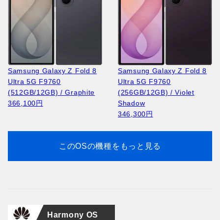
vivo X Fold 6 V2545A
Huawei Pura 90s Pro MLN-
vivo X Fold 6 V2545A
Huawei Pura 90s Pro MLN-
(1TB/16GB) / Black Gold
LX9 (512GB/12GB) /
Apple iPhone 17 Pro A3523
NOKIA 105 2023 TA-1546 /
(512GB/16GB) / White
LX9 (512GB/12GB) /
Apple iPhone 17 Pro A3523
NOKIA 2660 Flip TA-1474 /
(China) – Photography
Guava Soda (Global)
(256GB/12GB ) / Silver
Black
(China)
Coconut White (Global)
(512GB/12GB) / Silver
Blue
Suite
164,400円
223,000円
13,400円
269,600円
164,400円
265,900円
19,300円
Samsung Galaxy Z Fold 8
Samsung Galaxy Z Fold 8
343,800円
Ultra 5G F9760
Ultra 5G F9760
(512GB/12GB) / Graphite
(256GB/12GB) / Violet
366,100円
Shadow
346,300円
このOSの機種をもっと見る
Huawei Pura 90s Pro MLN-
Apple iPhone 17 Pro A3256
NOKIA 2660 Flip TA-1474 /
Huawei Pura 90s Pro MLN-
Apple iPad Air 13 2025
LX9 (256GB/12GB) /
(256GB/12GB) / Deep Blue
Black
LX9 (256GB/12GB) /
A3269 (128GB/8GB) /
Mulberry Black (Global)
212,200円
19,300円
Guava Soda (Global)
Purple
151,300円
151,300円
134,000円
Harmony OS