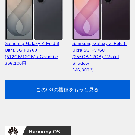
vivo X Fold 6 V2545A
Huawei Pura 90s Pro MLN-
vivo X Fold 6 V2545A
Huawei Pura 90s Pro MLN-
(1TB/16GB) / Black Gold
LX9 (512GB/12GB) /
Apple iPhone 17 Pro A3256
NOKIA 105 2023 TA-1546 /
(512GB/16GB) / White
LX9 (512GB/12GB) /
Apple iPhone 17 Pro A3523
NOKIA 2660 Flip TA-1474 /
(China) – Photography
Guava Soda (Global)
(256GB/12GB) / Cosmic
Black
(China)
Coconut White (Global)
(256GB/12GB ) / Deep
Blue
Suite
164,400円
Orange
13,400円
269,600円
164,400円
Blue
19,300円
Samsung Galaxy Z Fold 8
Samsung Galaxy Z Fold 8
343,800円
210,900円
223,800円
Ultra 5G F9760
Ultra 5G F9760
(512GB/12GB) / Graphite
(256GB/12GB) / Violet
366,100円
Shadow
346,300円
このOSの機種をもっと見る
Huawei Pura 90s Pro MLN-
NOKIA 2660 Flip TA-1474 /
Huawei Pura 90s Pro MLN-
LX9 (256GB/12GB) /
Apple iPhone Air A3260
Black
LX9 (256GB/12GB) /
Apple iPhone 17 Pro Max
Mulberry Black (Global)
(256GB/12GB) / Space
19,300円
Guava Soda (Global)
A3526 (2TB/12GB) / Silver
151,300円
Black
151,300円
389,600円
Harmony OS