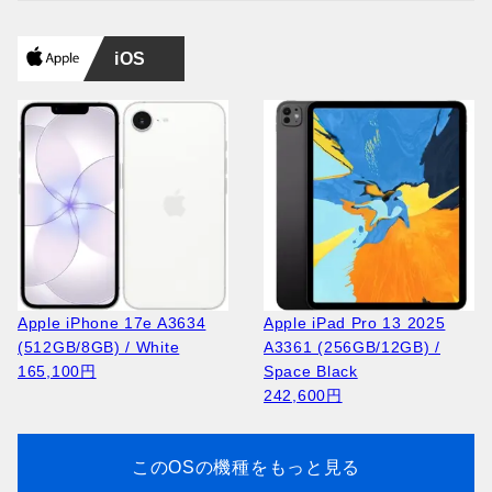
iOS
Apple iPhone 17e A3634
Apple iPad Pro 13 2025
(512GB/8GB) / White
A3361 (256GB/12GB) /
165,100円
Space Black
242,600円
このOSの機種をもっと見る