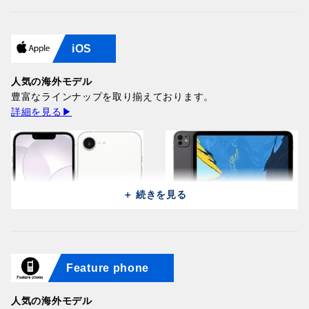
iOS
Samsung Galaxy A27 5G
Huawei Pura 90s Pro Max
Samsung Galaxy A27 5G
Huawei Pura 90s Pro Max
A276B (256GB/8GB) /
SCA-LX9 (512GB/12GB) /
A276B (256GB/8GB) / Blue
SCA-LX9 (512GB/12GB) /
Light Pink
Orange Ocean (Global)
人気の海外モデル
64,100円
Graphite Black (Global)
64,100円
186,200円
豊富なラインナップを取り揃えております。
186,200円
詳細を見る▶
＋ 続きを見る
Samsung Galaxy A27 5G
Huawei Pura 90s Pro Max
Samsung Galaxy A27 5G
Huawei Pura 90s Pro Max
Feature phone
A276B (256GB/8GB) /
SCA-LX9 (512GB/12GB) /
Apple iPhone 17e A3634
A2760 (128GB/8GB) / Light
SCA-LX9 (512GB/12GB) /
Apple iPad Pro 13 2025
Black
Blush Gold (Global)
(512GB/8GB) / White
Pink
Blaze Purple (Global)
A3361 (256GB/12GB) /
64,100円
186,200円
165,100円
人気の海外モデル
76,000円
186,200円
Space Black