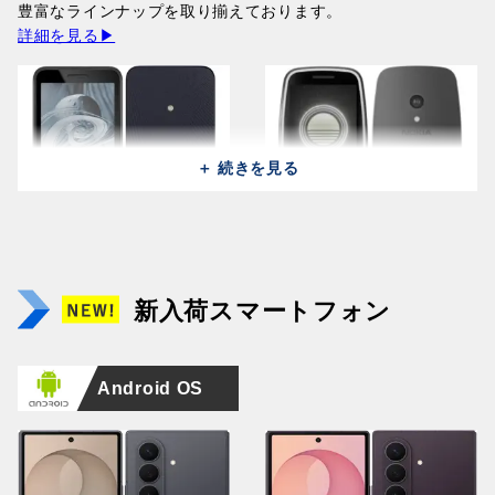
豊富なラインナップを取り揃えております。
242,600円
詳細を見る▶
＋ 続きを見る
Samsung Galaxy A27 5G
Huawei Pura 90s Pro MLN-
Samsung Galaxy A27 5G
Huawei Pura 90s Pro MLN-
A2760 (128GB/8GB) / Light
LX9 (512GB/12GB) /
Apple iPhone 17 Pro Max
A2760 (128GB/8GB) /
LX9 (512GB/12GB) /
Apple iPhone 17 Pro A3523
Green
Orange Soda (Global)
A3257 (256GB/12GB ) /
NOKIA 215 2024 TA-1613 /
Black
Mulberry Black (Global)
(256GB/12GB ) / Cosmic
NOKIA 3210 TA-1618 /
新入荷スマートフォン
76,000円
164,400円
Cosmic Orange
Black
76,000円
164,400円
Orange
Grunge Black
225,000円
14,500円
221,300円
19,800円
Android OS