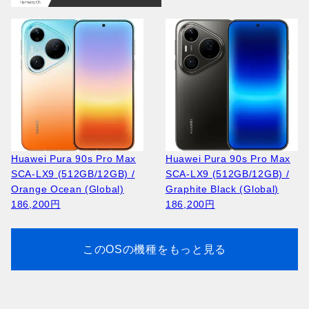
168,100円
Huawei Pura 90s Pro Max
Huawei Pura 90s Pro Max
Apple iPhone 17 Pro Max
Apple iPhone 17 Pro Max
SCA-LX9 (512GB/12GB) /
SCA-LX9 (512GB/12GB) /
A3526 (2TB/12GB) / Deep
A3526 (256GB/12GB ) /
Orange Ocean (Global)
Graphite Black (Global)
Blue
Cosmic Orange
186,200円
186,200円
389,600円
243,100円
このOSの機種をもっと見る