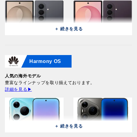
＋ 続きを見る
Harmony OS
Samsung Galaxy Z Fold 8
Samsung Galaxy Z Fold 8
Ultra 5G F9760
Ultra 5G F9760
(512GB/12GB) / Graphite
人気の海外モデル
(256GB/12GB) / Violet
366,100円
豊富なラインナップを取り揃えております。
Shadow
詳細を見る▶
346,300円
＋ 続きを見る