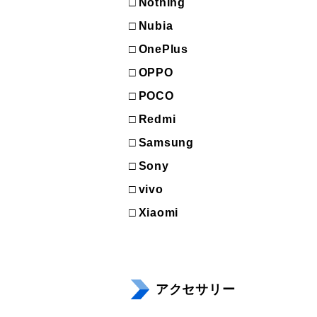
Nothing
Nubia
OnePlus
OPPO
POCO
Redmi
Samsung
Sony
vivo
Xiaomi
アクセサリー