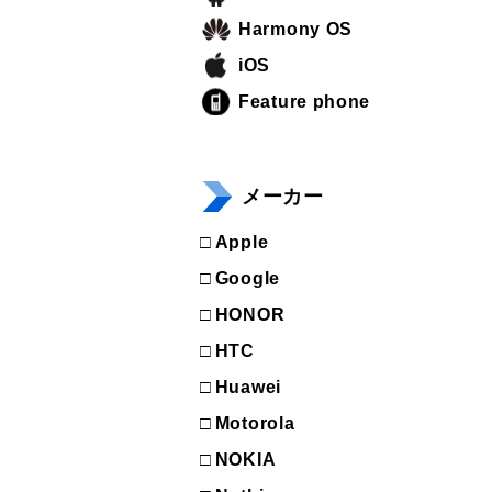
Harmony OS
iOS
Feature phone
メーカー
Apple
Google
HONOR
HTC
Huawei
Motorola
NOKIA