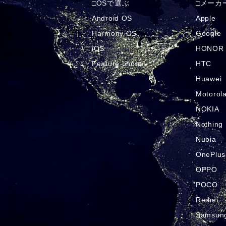
OSで選ぶ
メーカ
Android OS
Apple
Harmony OS
Google
iOS
HONOR
Feature phone
HTC
Huawei
Motorol
NOKIA
Nothing
Nubia
OnePlus
OPPO
POCO
Redmi
Samsun