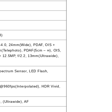
B)
4-4.0, 24mm(Wide), PDAF, OIS +
m(Telephoto), PDAF(5cm – ∞), OIS,
+ 12.5MP, f/2.2, 13mm(Ultrawide),
Spectrum Sensor, LED Flash,
@960fps(Interpolated), HDR Vivid,
, (Ultrawide), AF