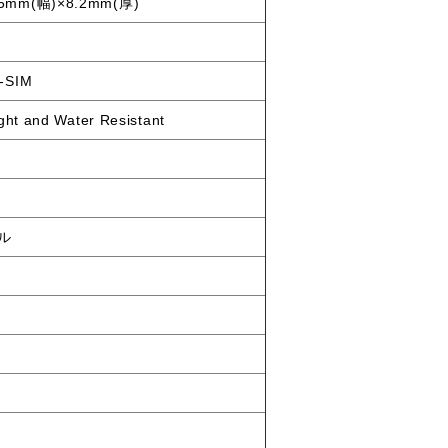
.5mm(幅)×8.2mm(厚)
-SIM
ght and Water Resistant
セル