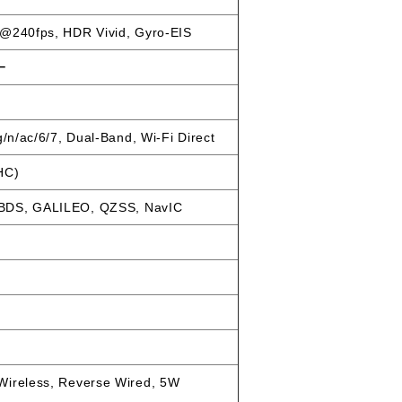
@240fps, HDR Vivid, Gyro-EIS
ー
g/n/ac/6/7, Dual-Band, Wi-Fi Direct
HC)
BDS, GALILEO, QZSS, NavIC
ireless, Reverse Wired, 5W