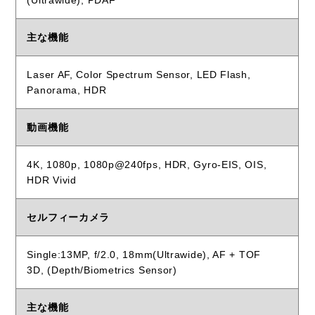
(Ultrawide), PDAF
主な機能
Laser AF, Color Spectrum Sensor, LED Flash,
Panorama, HDR
動画機能
4K, 1080p, 1080p@240fps, HDR, Gyro-EIS, OIS,
HDR Vivid
セルフィーカメラ
Single:13MP, f/2.0, 18mm(Ultrawide), AF + TOF
3D, (Depth/Biometrics Sensor)
主な機能