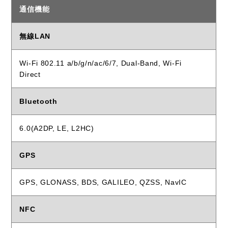
通信機能
無線LAN
Wi-Fi 802.11 a/b/g/n/ac/6/7, Dual-Band, Wi-Fi
Direct
Bluetooth
6.0(A2DP, LE, L2HC)
GPS
GPS, GLONASS, BDS, GALILEO, QZSS, NavIC
NFC