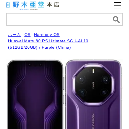
ホーム
OS
Harmony OS
Huawei Mate 80 RS Ultimate SGU-AL10
(512GB/20GB) / Purple (China)