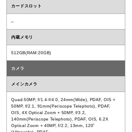
カードスロット
–
内蔵メモリ
512GB(RAM:20GB)
カメラ
メインカメラ
Quad:50MP, f/1.4-f/4.0, 24mm(Wide), PDAF, OIS +
50MP, f/2.1, 91mm(Periscope Telephoto), PDAF,
OIS, 4X Optical Zoom + 50MP, f/3.2,
140mm(Periscope Telephoto), PDAF, OIS, 6.2X
Optical Zoom + 40MP, f/2.2, 13mm, 120˚