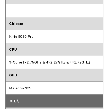
–
Chipset
Kirin 9030 Pro
CPU
9-Core(1×2.75GHz & 4×2.27GHz & 4×1.72GHz)
GPU
Maleoon 935
メモリ