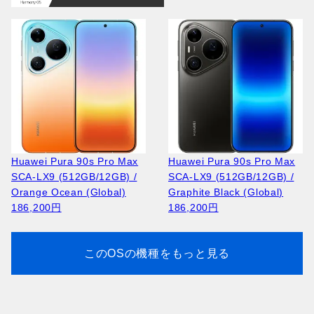
Apple iPad Air 13 2025
Apple iPad 2025 A3355
Huawei Pura 90s Pro Max
Huawei Pura 90s Pro Max
A3269 (128GB/8GB) /
(128GB/6GB) / Silver
SCA-LX9 (512GB/12GB) /
SCA-LX9 (512GB/12GB) /
Purple
91,100円
Orange Ocean (Global)
Graphite Black (Global)
134,000円
186,200円
186,200円
このOSの機種をもっと見る