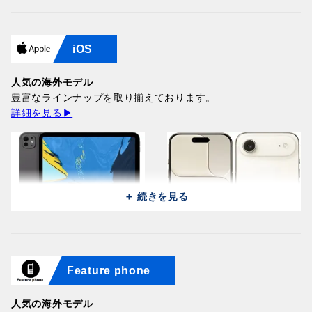
iOS
Samsung Galaxy Z Fold 8
Huawei Pura 90s Pro Max
Samsung Galaxy Z Fold 8
Huawei Pura 90s Pro Max
Ultra 5G F9760
SCA-LX9 (512GB/12GB) /
Ultra 5G F9760
SCA-LX9 (512GB/12GB) /
(512GB/12GB) / Graphite
Orange Ocean (Global)
人気の海外モデル
(256GB/12GB) / Violet
Graphite Black (Global)
366,100円
186,200円
豊富なラインナップを取り揃えております。
Shadow
186,200円
詳細を見る▶
346,300円
＋ 続きを見る
Huawei Pura 90s Pro Max
Huawei Pura 90s Pro Max
Feature phone
Samsung Galaxy A27 5G
SCA-LX9 (512GB/12GB) /
Apple iPad Pro 13 2025
Samsung Galaxy A27 5G
SCA-LX9 (512GB/12GB) /
Apple iPhone Air A3260
A276B (256GB/8GB) /
Blush Gold (Global)
A3361 (256GB/12GB) /
A276B (256GB/8GB) / Blue
Blaze Purple (Global)
(256GB/12GB) / Light Gold
Light Pink
186,200円
Space Black
人気の海外モデル
64,100円
186,200円
166,100円