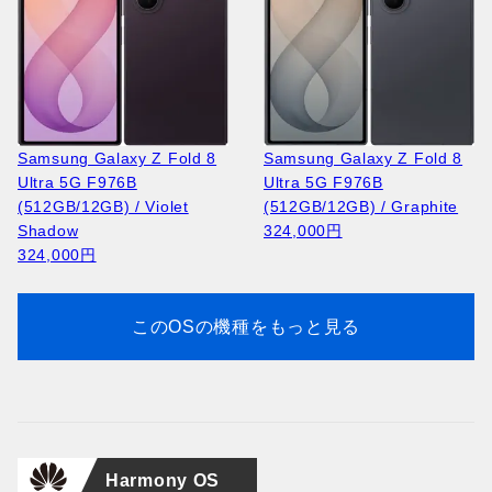
Huawei Pura 90s Pro MLN-
Huawei Pura 90s Pro MLN-
Samsung Galaxy A27 5G
LX9 (512GB/12GB) /
Apple iPhone Air A3260
NOKIA 105 2023 TA-1546 /
Samsung Galaxy A27 5G
LX9 (512GB/12GB) /
Apple iPhone 17 Pro A3523
NOKIA 2660 Flip TA-1474 /
A2760 (128GB/8GB) / Light
Guava Soda (Global)
(256GB/12GB) / Space
Black
A2760 (128GB/8GB) /
Coconut White (Global)
(256GB/12GB ) / Silver
Blue
Green
164,400円
Black
13,400円
Black
164,400円
223,000円
19,300円
Samsung Galaxy Z Fold 8
Samsung Galaxy Z Fold 8
76,000円
168,100円
76,000円
Ultra 5G F976B
Ultra 5G F976B
(512GB/12GB) / Violet
(512GB/12GB) / Graphite
Shadow
324,000円
324,000円
このOSの機種をもっと見る
Huawei Pura 90s Pro MLN-
NOKIA 2660 Flip TA-1474 /
Huawei Pura 90s Pro MLN-
LX9 (256GB/12GB) /
Apple iPhone 17 Pro A3523
Black
LX9 (256GB/12GB) /
Apple iPhone 17 Pro A3256
Mulberry Black (Global)
(512GB/12GB) / Silver
19,300円
Guava Soda (Global)
(256GB/12GB) / Deep Blue
151,300円
265,900円
151,300円
212,200円
Harmony OS