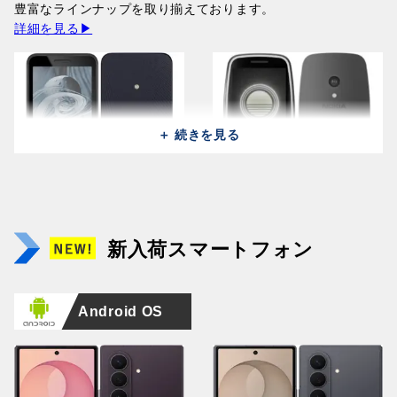
64,100円
242,600円
豊富なラインナップを取り揃えております。
詳細を見る▶
＋ 続きを見る
Huawei Pura 90s Pro MLN-
Huawei Pura 90s Pro MLN-
Samsung Galaxy A27 5G
LX9 (512GB/12GB) /
Apple iPhone 17 Pro A3256
Samsung Galaxy A27 5G
LX9 (512GB/12GB) /
Apple iPhone 17 Pro A3523
A276B (256GB/8GB) /
Orange Soda (Global)
(256GB/12GB) / Cosmic
NOKIA 215 2024 TA-1613 /
A2760 (128GB/8GB) / Light
Mulberry Black (Global)
(256GB/12GB ) / Deep
NOKIA 3210 TA-1618 /
新入荷スマートフォン
Black
164,400円
Orange
Black
Pink
164,400円
Blue
Grunge Black
64,100円
210,900円
14,500円
76,000円
223,800円
19,800円
Android OS