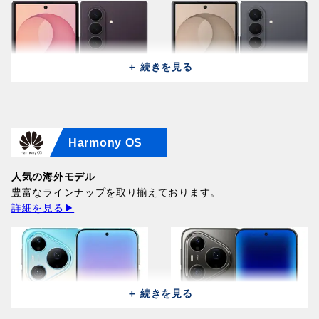
＋ 続きを見る
Harmony OS
Samsung Galaxy Z Fold 8
Samsung Galaxy Z Fold 8
Ultra 5G F976B
Ultra 5G F976B
(512GB/12GB) / Violet
人気の海外モデル
(512GB/12GB) / Graphite
Shadow
豊富なラインナップを取り揃えております。
324,000円
324,000円
詳細を見る▶
＋ 続きを見る