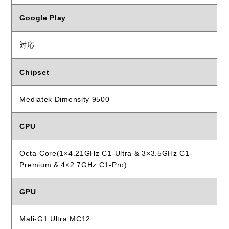
Google Play
対応
Chipset
Mediatek Dimensity 9500
CPU
Octa-Core(1×4.21GHz C1-Ultra & 3×3.5GHz C1-
Premium & 4×2.7GHz C1-Pro)
GPU
Mali-G1 Ultra MC12