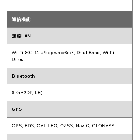
–
通信機能
無線LAN
Wi-Fi 802.11 a/b/g/n/ac/6e/7, Dual-Band, Wi-Fi
Direct
Bluetooth
6.0(A2DP, LE)
GPS
GPS, BDS, GALILEO, QZSS, NavIC, GLONASS