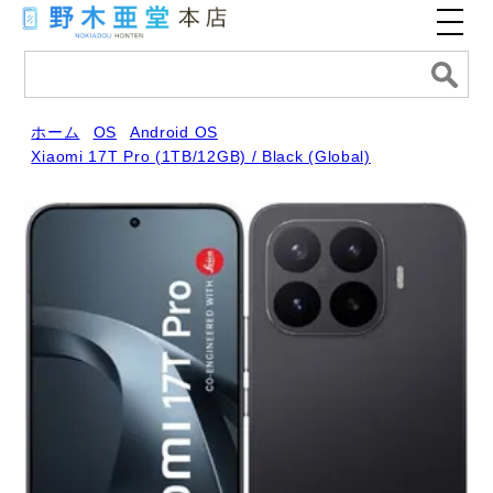
ホーム
OS
Android OS
Xiaomi 17T Pro (1TB/12GB) / Black (Global)