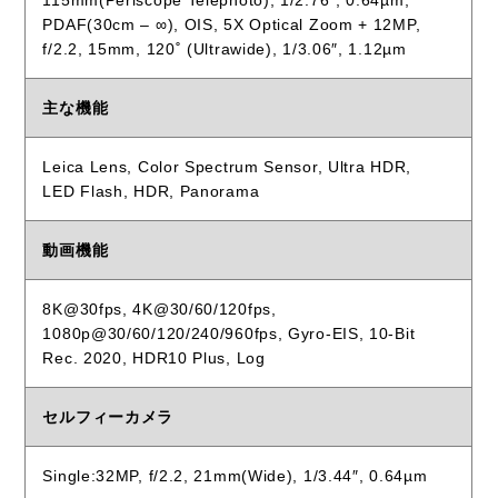
115mm(Periscope Telephoto), 1/2.76″, 0.64µm,
PDAF(30cm – ∞), OIS, 5X Optical Zoom + 12MP,
f/2.2, 15mm, 120˚ (Ultrawide), 1/3.06″, 1.12µm
主な機能
Leica Lens, Color Spectrum Sensor, Ultra HDR,
LED Flash, HDR, Panorama
動画機能
8K@30fps, 4K@30/60/120fps,
1080p@30/60/120/240/960fps, Gyro-EIS, 10-Bit
Rec. 2020, HDR10 Plus, Log
セルフィーカメラ
Single:32MP, f/2.2, 21mm(Wide), 1/3.44″, 0.64µm