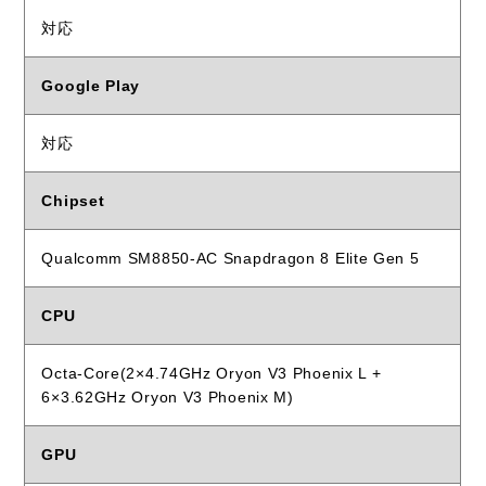
対応
Google Play
対応
Chipset
Qualcomm SM8850-AC Snapdragon 8 Elite Gen 5
CPU
Octa-Core(2×4.74GHz Oryon V3 Phoenix L +
6×3.62GHz Oryon V3 Phoenix M)
GPU