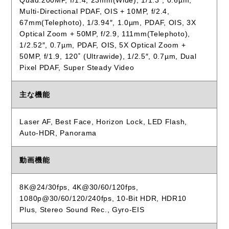
Quad:200MP, f/1.4, 23mm(Wide), 1/1.3″, 0.6µm,
Multi-Directional PDAF, OIS + 10MP, f/2.4,
67mm(Telephoto), 1/3.94″, 1.0µm, PDAF, OIS, 3X
Optical Zoom + 50MP, f/2.9, 111mm(Telephoto),
1/2.52″, 0.7µm, PDAF, OIS, 5X Optical Zoom +
50MP, f/1.9, 120˚ (Ultrawide), 1/2.5″, 0.7µm, Dual
Pixel PDAF, Super Steady Video
主な機能
Laser AF, Best Face, Horizon Lock, LED Flash,
Auto-HDR, Panorama
動画機能
8K@24/30fps, 4K@30/60/120fps,
1080p@30/60/120/240fps, 10-Bit HDR, HDR10
Plus, Stereo Sound Rec., Gyro-EIS