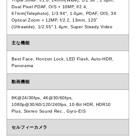
Triple:50MP, f/1.8, 24mm(Wide), 1/1.56″, 1.0µm,
Dual Pixel PDAF, OIS + 10MP, f/2.4,
67mm(Telephoto), 1/3.94″, 1.0µm, PDAF, OIS, 3X
Optical Zoom + 12MP, f/2.2, 13mm, 120˚
(Ultrawide), 1/2.55″ 1.4µm, Super Steady Video
主な機能
Best Face, Horizon Lock, LED Flash, Auto-HDR,
Panorama
動画機能
8K@24/30fps, 4K@30/60fps,
1080p@30/60/120/240fps, 10-Bit HDR, HDR10
Plus, Stereo Sound Rec., Gyro-EIS
セルフィーカメラ