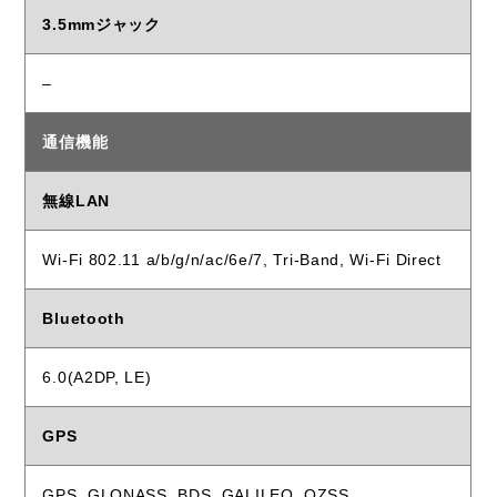
3.5mmジャック
–
通信機能
無線LAN
Wi-Fi 802.11 a/b/g/n/ac/6e/7, Tri-Band, Wi-Fi Direct
Bluetooth
6.0(A2DP, LE)
GPS
GPS, GLONASS, BDS, GALILEO, QZSS