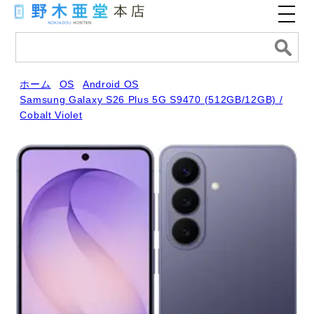
ホーム
OS
Android OS
Samsung Galaxy S26 Plus 5G S9470 (512GB/12GB) /
Cobalt Violet