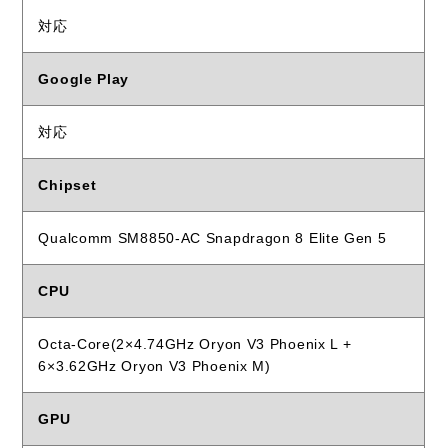
対応
Google Play
対応
Chipset
Qualcomm SM8850-AC Snapdragon 8 Elite Gen 5
CPU
Octa-Core(2×4.74GHz Oryon V3 Phoenix L +
6×3.62GHz Oryon V3 Phoenix M)
GPU