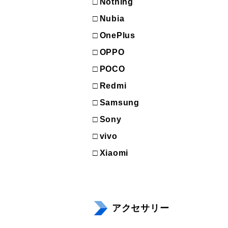
Nothing
Nubia
OnePlus
OPPO
POCO
Redmi
Samsung
Sony
vivo
Xiaomi
アクセサリー