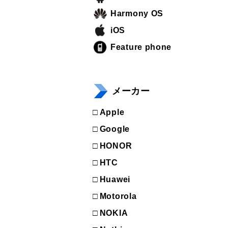
Harmony OS
iOS
Feature phone
メーカー
Apple
Google
HONOR
HTC
Huawei
Motorola
NOKIA