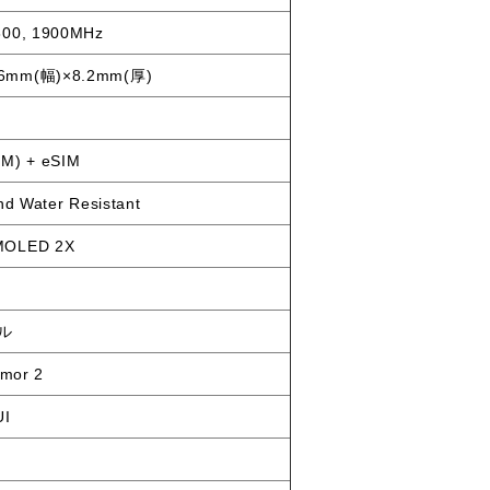
800, 1900MHz
.6mm(幅)×8.2mm(厚)
IM) + eSIM
nd Water Resistant
MOLED 2X
セル
rmor 2
UI