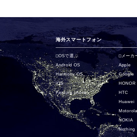
海外スマートフォン
OSで選ぶ
メーカ
Android OS
Apple
Harmony OS
Google
iOS
HONOR
Feature phone
HTC
Huawei
Motorol
NOKIA
Nothing