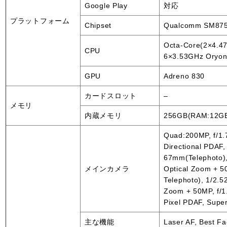
Google Play
対応
プラットフォーム
Chipset
Qualcomm SM8750
Octa-Core(2×4.4
CPU
6×3.53GHz Oryon
GPU
Adreno 830
カードスロット
–
メモリ
内蔵メモリ
256GB(RAM:12G
Quad:200MP, f/1.7
Directional PDAF,
67mm(Telephoto),
メインカメラ
Optical Zoom + 5
Telephoto), 1/2.5
Zoom + 50MP, f/1.
Pixel PDAF, Supe
主な機能
Laser AF, Best F