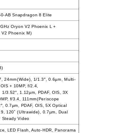
-AB Snapdragon 8 Elite
7GHz Oryon V2 Phoenix L +
 V2 Phoenix M)
B)
, 24mm(Wide), 1/1.3″, 0.6µm, Multi-
 OIS + 10MP, f/2.4,
 1/3.52″, 1.12µm, PDAF, OIS, 3X
0MP, f/3.4, 111mm(Periscope
2″, 0.7µm, PDAF, OIS, 5X Optical
9, 120˚ (Ultrawide), 0.7µm, Dual
r Steady Video
ace, LED Flash, Auto-HDR, Panorama