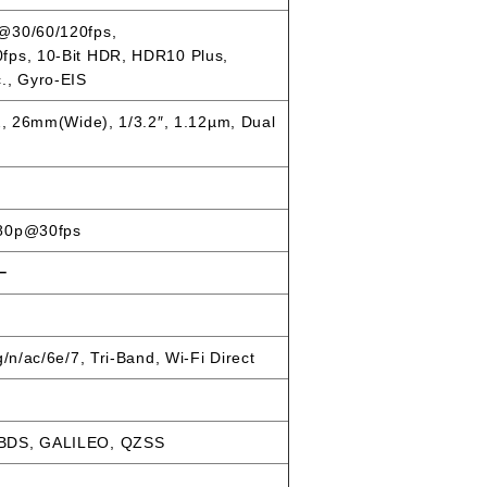
@30/60/120fps,
ps, 10-Bit HDR, HDR10 Plus,
., Gyro-EIS
2, 26mm(Wide), 1/3.2″, 1.12µm, Dual
s
80p@30fps
ー
/n/ac/6e/7, Tri-Band, Wi-Fi Direct
BDS, GALILEO, QZSS