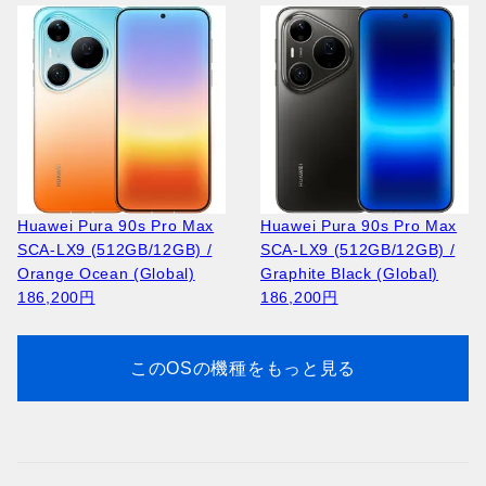
166,100円
Huawei Pura 90s Pro Max
Huawei Pura 90s Pro Max
SCA-LX9 (512GB/12GB) /
SCA-LX9 (512GB/12GB) /
Apple iPhone 17 Pro A3523
Apple iPhone 17 Pro A3256
Orange Ocean (Global)
Graphite Black (Global)
(512GB/12GB) / Silver
(256GB/12GB) / Deep Blue
186,200円
186,200円
264,100円
208,900円
このOSの機種をもっと見る