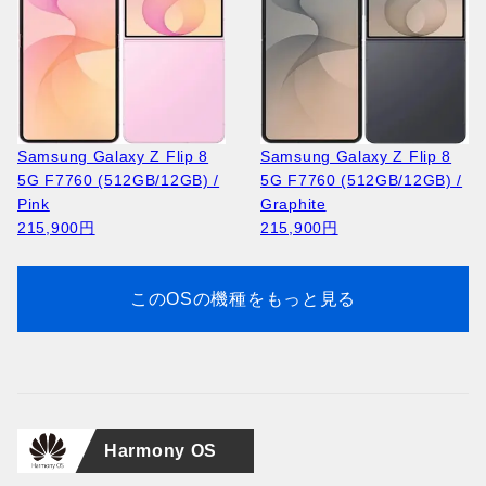
Huawei Pura 90s Pro MLN-
Huawei Pura 90s Pro MLN-
Samsung Galaxy A27 5G
LX9 (512GB/12GB) /
Apple iPhone 17 Pro A3256
NOKIA 105 2023 TA-1546 /
Samsung Galaxy A27 5G
LX9 (512GB/12GB) /
Apple iPhone 17 Pro A3523
NOKIA 2660 Flip TA-1474 /
A276B (256GB/8GB) /
Guava Soda (Global)
(256GB/12GB) / Cosmic
Black
A276B (256GB/8GB) / Blue
Coconut White (Global)
(256GB/12GB ) / Deep
Blue
Light Pink
164,400円
Orange
13,400円
64,100円
164,400円
Blue
19,300円
Samsung Galaxy Z Flip 8
Samsung Galaxy Z Flip 8
64,100円
207,700円
222,100円
5G F7760 (512GB/12GB) /
5G F7760 (512GB/12GB) /
Pink
Graphite
215,900円
215,900円
このOSの機種をもっと見る
Huawei Pura 90s Pro MLN-
NOKIA 2660 Flip TA-1474 /
Huawei Pura 90s Pro MLN-
LX9 (256GB/12GB) /
Apple iPhone Air A3260
Black
LX9 (256GB/12GB) /
Apple iPhone 17 Pro A3523
Mulberry Black (Global)
(256GB/12GB) / Space
19,300円
Guava Soda (Global)
(256GB/12GB ) / Silver
Harmony OS
151,300円
Black
151,300円
222,100円