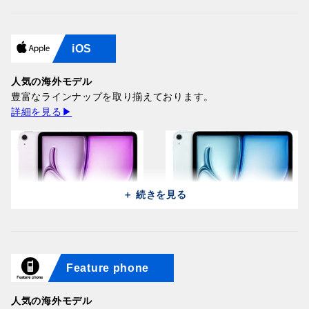
Samsung Galaxy Z Flip 8
Samsung Galaxy Z Flip 8
iOS
5G F7760 (256GB/12GB) /
Huawei Pura 90s Pro Max
5G F7760 (256GB/12GB) /
Huawei Pura 90s Pro Max
Pink
SCA-LX9 (512GB/12GB) /
Graphite
SCA-LX9 (512GB/12GB) /
197,300円
Orange Ocean (Global)
人気の海外モデル
197,300円
Graphite Black (Global)
186,200円
豊富なラインナップを取り揃えております。
186,200円
詳細を見る▶
＋ 続きを見る
Samsung Galaxy Z Fold 8
Samsung Galaxy Z Fold 8
Ultra 5G F976B
Huawei Pura 90s Pro Max
Ultra 5G F976B
Huawei Pura 90s Pro Max
Feature phone
(512GB/12GB) / Violet
SCA-LX9 (512GB/12GB) /
Apple iPad Air 11 2026
(512GB/12GB) / Graphite
SCA-LX9 (512GB/12GB) /
Apple iPad Air 11 2026
Shadow
Blush Gold (Global)
A3460 (128GB/12GB) /
324,000円
Blaze Purple (Global)
A3460 (128GB/12GB) /
324,000円
186,200円
Purple
人気の海外モデル
186,200円
Blue