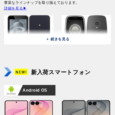
141,400円
豊富なラインナップを取り揃えております。
141,400円
詳細を見る▶
＋ 続きを見る
Samsung Galaxy Z Fold 8
Huawei Pura 90s Pro MLN-
Samsung Galaxy Z Fold 8
Huawei Pura 90s Pro MLN-
Ultra 5G F9760
LX9 (512GB/12GB) /
Apple iPad Pro 13 2025
Ultra 5G F9760
LX9 (512GB/12GB) /
Apple iPhone Air A3260
(512GB/12GB) / Graphite
Orange Soda (Global)
A3361 (256GB/12GB) /
NOKIA 215 2024 TA-1613 /
(256GB/12GB) / Violet
Mulberry Black (Global)
(256GB/12GB) / Light Gold
NOKIA 3210 TA-1618 /
新入荷スマートフォン
366,100円
164,400円
Space Black
Black
Shadow
164,400円
166,100円
Grunge Black
242,600円
14,500円
346,300円
19,800円
Android OS