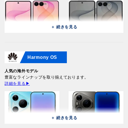
＋ 続きを見る
Harmony OS
Samsung Galaxy Z Flip 8
Samsung Galaxy Z Flip 8
5G F7760 (512GB/12GB) /
5G F7760 (512GB/12GB) /
Pink
人気の海外モデル
Graphite
215,900円
豊富なラインナップを取り揃えております。
215,900円
詳細を見る▶
＋ 続きを見る