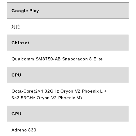
Google Play
対応
Chipset
Qualcomm SM8750-AB Snapdragon 8 Elite
CPU
Octa-Core(2×4.32GHz Oryon V2 Phoenix L +
6×3.53GHz Oryon V2 Phoenix M)
GPU
Adreno 830