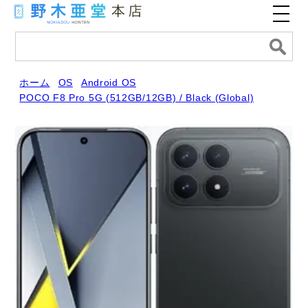
ホーム
OS
Android OS
POCO F8 Pro 5G (512GB/12GB) / Black (Global)