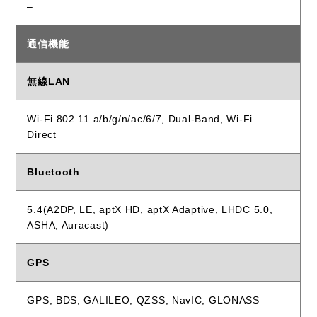
–
通信機能
無線LAN
Wi-Fi 802.11 a/b/g/n/ac/6/7, Dual-Band, Wi-Fi
Direct
Bluetooth
5.4(A2DP, LE, aptX HD, aptX Adaptive, LHDC 5.0,
ASHA, Auracast)
GPS
GPS, BDS, GALILEO, QZSS, NavIC, GLONASS