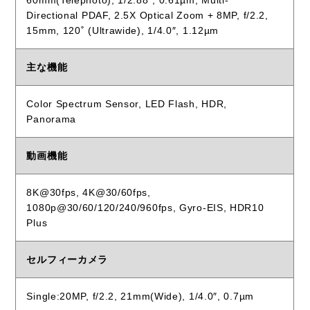
60mm(Telephoto), 1/2.88″, 0.61µm, Multi-
Directional PDAF, 2.5X Optical Zoom + 8MP, f/2.2,
15mm, 120˚ (Ultrawide), 1/4.0″, 1.12µm
主な機能
Color Spectrum Sensor, LED Flash, HDR,
Panorama
動画機能
8K@30fps, 4K@30/60fps,
1080p@30/60/120/240/960fps, Gyro-EIS, HDR10
Plus
セルフィーカメラ
Single:20MP, f/2.2, 21mm(Wide), 1/4.0″, 0.7µm