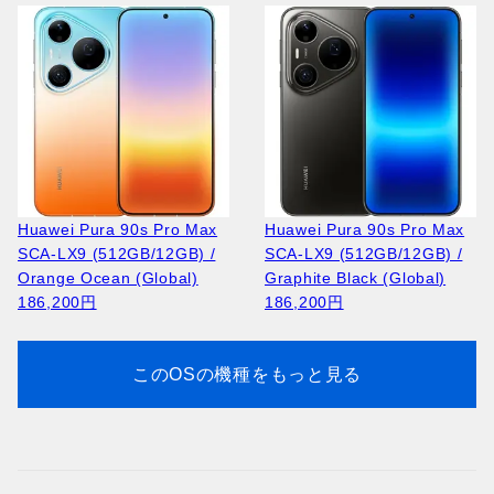
166,100円
Huawei Pura 90s Pro Max
Huawei Pura 90s Pro Max
SCA-LX9 (512GB/12GB) /
SCA-LX9 (512GB/12GB) /
Apple iPhone 17 Pro A3523
Apple iPhone 17 Pro A3256
Orange Ocean (Global)
Graphite Black (Global)
(512GB/12GB) / Silver
(256GB/12GB) / Deep Blue
186,200円
186,200円
264,100円
208,900円
このOSの機種をもっと見る