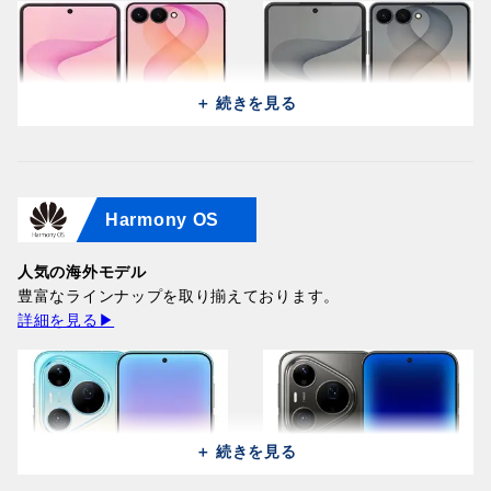
＋ 続きを見る
Harmony OS
Samsung Galaxy Z Flip 8
Samsung Galaxy Z Flip 8
5G F7760 (512GB/12GB) /
5G F7760 (512GB/12GB) /
Pink
人気の海外モデル
Graphite
215,900円
豊富なラインナップを取り揃えております。
215,900円
詳細を見る▶
＋ 続きを見る