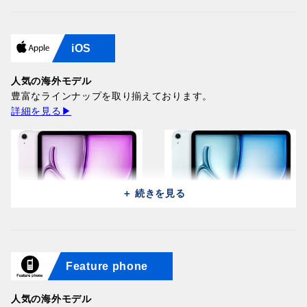
Samsung Galaxy Z Flip 8
Samsung Galaxy Z Flip 8
iOS
5G F7760 (256GB/12GB) /
Huawei Pura 90s Pro Max
5G F7760 (256GB/12GB) /
Huawei Pura 90s Pro Max
Pink
SCA-LX9 (512GB/12GB) /
Graphite
SCA-LX9 (512GB/12GB) /
197,300円
Orange Ocean (Global)
人気の海外モデル
197,300円
Graphite Black (Global)
186,200円
豊富なラインナップを取り揃えております。
186,200円
詳細を見る▶
＋ 続きを見る
Samsung Galaxy Z Fold 8
Samsung Galaxy Z Fold 8
Ultra 5G F976B
Huawei Pura 90s Pro Max
Ultra 5G F976B
Huawei Pura 90s Pro Max
Feature phone
(512GB/12GB) / Violet
SCA-LX9 (512GB/12GB) /
Apple iPad Air 11 2026
(512GB/12GB) / Graphite
SCA-LX9 (512GB/12GB) /
Apple iPad Air 11 2026
Shadow
Blush Gold (Global)
A3460 (128GB/12GB) /
324,000円
Blaze Purple (Global)
A3460 (128GB/12GB) /
324,000円
186,200円
Purple
人気の海外モデル
186,200円
Blue