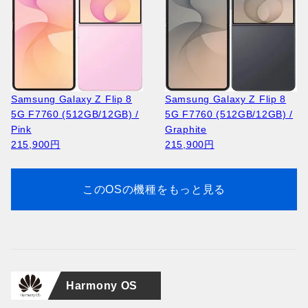
Huawei Pura 90s Pro MLN-
Huawei Pura 90s Pro MLN-
Samsung Galaxy A27 5G
LX9 (512GB/12GB) /
Apple iPhone 17 Pro A3256
NOKIA 105 2023 TA-1546 /
Samsung Galaxy A27 5G
LX9 (512GB/12GB) /
Apple iPhone 17 Pro A3523
NOKIA 2660 Flip TA-1474 /
A276B (256GB/8GB) /
Guava Soda (Global)
(256GB/12GB) / Cosmic
Black
A276B (256GB/8GB) / Blue
Coconut White (Global)
(256GB/12GB ) / Deep
Blue
Light Pink
164,400円
Orange
13,400円
64,100円
164,400円
Blue
19,300円
Samsung Galaxy Z Flip 8
Samsung Galaxy Z Flip 8
64,100円
207,700円
222,100円
5G F7760 (512GB/12GB) /
5G F7760 (512GB/12GB) /
Pink
Graphite
215,900円
215,900円
このOSの機種をもっと見る
Huawei Pura 90s Pro MLN-
NOKIA 2660 Flip TA-1474 /
Huawei Pura 90s Pro MLN-
LX9 (256GB/12GB) /
Apple iPhone Air A3260
Black
LX9 (256GB/12GB) /
Apple iPhone 17 Pro A3523
Mulberry Black (Global)
(256GB/12GB) / Space
19,300円
Guava Soda (Global)
(256GB/12GB ) / Silver
Harmony OS
151,300円
Black
151,300円
222,100円