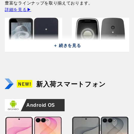
141,400円
豊富なラインナップを取り揃えております。
141,400円
詳細を見る▶
＋ 続きを見る
Samsung Galaxy Z Fold 8
Huawei Pura 90s Pro MLN-
Samsung Galaxy Z Fold 8
Huawei Pura 90s Pro MLN-
Ultra 5G F9760
LX9 (512GB/12GB) /
Apple iPad Pro 13 2025
Ultra 5G F9760
LX9 (512GB/12GB) /
Apple iPhone Air A3260
(512GB/12GB) / Graphite
Orange Soda (Global)
A3361 (256GB/12GB) /
NOKIA 215 2024 TA-1613 /
(256GB/12GB) / Violet
Mulberry Black (Global)
(256GB/12GB) / Light Gold
NOKIA 3210 TA-1618 /
新入荷スマートフォン
366,100円
164,400円
Space Black
Black
Shadow
164,400円
166,100円
Grunge Black
242,600円
14,500円
346,300円
19,800円
Android OS