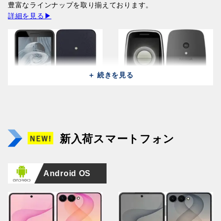
141,400円
豊富なラインナップを取り揃えております。
141,400円
詳細を見る▶
＋ 続きを見る
Samsung Galaxy Z Fold 8
Huawei Pura 90s Pro MLN-
Samsung Galaxy Z Fold 8
Huawei Pura 90s Pro MLN-
Ultra 5G F9760
LX9 (512GB/12GB) /
Apple iPad Pro 13 2025
Ultra 5G F9760
LX9 (512GB/12GB) /
Apple iPhone Air A3260
(512GB/12GB) / Graphite
Orange Soda (Global)
A3361 (256GB/12GB) /
NOKIA 215 2024 TA-1613 /
(256GB/12GB) / Violet
Mulberry Black (Global)
(256GB/12GB) / Light Gold
NOKIA 3210 TA-1618 /
新入荷スマートフォン
366,100円
164,400円
Space Black
Black
Shadow
164,400円
166,100円
Grunge Black
242,600円
14,500円
346,300円
19,800円
Android OS