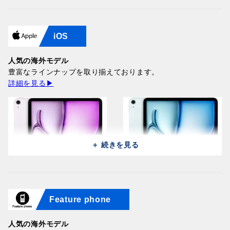
Samsung Galaxy Z Flip 8
Samsung Galaxy Z Flip 8
iOS
5G F7760 (256GB/12GB) /
Huawei Pura 90s Pro Max
5G F7760 (256GB/12GB) /
Huawei Pura 90s Pro Max
Pink
SCA-LX9 (512GB/12GB) /
Graphite
SCA-LX9 (512GB/12GB) /
197,300円
Orange Ocean (Global)
人気の海外モデル
197,300円
Graphite Black (Global)
186,200円
豊富なラインナップを取り揃えております。
186,200円
詳細を見る▶
＋ 続きを見る
Samsung Galaxy Z Fold 8
Samsung Galaxy Z Fold 8
Ultra 5G F976B
Huawei Pura 90s Pro Max
Ultra 5G F976B
Huawei Pura 90s Pro Max
Feature phone
(512GB/12GB) / Violet
SCA-LX9 (512GB/12GB) /
Apple iPad Air 11 2026
(512GB/12GB) / Graphite
SCA-LX9 (512GB/12GB) /
Apple iPad Air 11 2026
Shadow
Blush Gold (Global)
A3460 (128GB/12GB) /
324,000円
Blaze Purple (Global)
A3460 (128GB/12GB) /
324,000円
186,200円
Purple
人気の海外モデル
186,200円
Blue