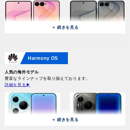
＋ 続きを見る
Harmony OS
Samsung Galaxy Z Flip 8
Samsung Galaxy Z Flip 8
5G F7760 (512GB/12GB) /
5G F7760 (512GB/12GB) /
Pink
人気の海外モデル
Graphite
215,900円
豊富なラインナップを取り揃えております。
215,900円
詳細を見る▶
＋ 続きを見る