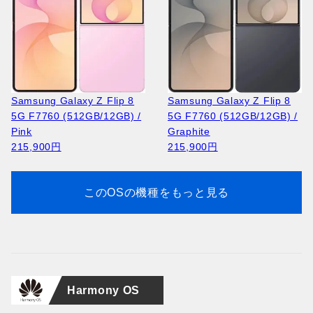
Huawei Pura 90s Pro MLN-
Huawei Pura 90s Pro MLN-
Samsung Galaxy A27 5G
LX9 (512GB/12GB) /
Apple iPhone 17 Pro A3256
NOKIA 105 2023 TA-1546 /
Samsung Galaxy A27 5G
LX9 (512GB/12GB) /
Apple iPhone 17 Pro A3523
NOKIA 2660 Flip TA-1474 /
A276B (256GB/8GB) /
Guava Soda (Global)
(256GB/12GB) / Cosmic
Black
A276B (256GB/8GB) / Blue
Coconut White (Global)
(256GB/12GB ) / Deep
Blue
Light Pink
164,400円
Orange
13,400円
64,100円
164,400円
Blue
19,300円
Samsung Galaxy Z Flip 8
Samsung Galaxy Z Flip 8
64,100円
207,700円
222,100円
5G F7760 (512GB/12GB) /
5G F7760 (512GB/12GB) /
Pink
Graphite
215,900円
215,900円
このOSの機種をもっと見る
Huawei Pura 90s Pro MLN-
NOKIA 2660 Flip TA-1474 /
Huawei Pura 90s Pro MLN-
LX9 (256GB/12GB) /
Apple iPhone Air A3260
Black
LX9 (256GB/12GB) /
Apple iPhone 17 Pro A3523
Mulberry Black (Global)
(256GB/12GB) / Space
19,300円
Guava Soda (Global)
(256GB/12GB ) / Silver
Harmony OS
151,300円
Black
151,300円
222,100円