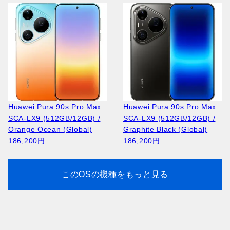
166,100円
Huawei Pura 90s Pro Max
Huawei Pura 90s Pro Max
SCA-LX9 (512GB/12GB) /
SCA-LX9 (512GB/12GB) /
Apple iPhone 17 Pro A3523
Apple iPhone 17 Pro A3256
Orange Ocean (Global)
Graphite Black (Global)
(512GB/12GB) / Silver
(256GB/12GB) / Deep Blue
186,200円
186,200円
264,100円
208,900円
このOSの機種をもっと見る