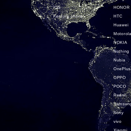
iOS
HONOR
Feature phone
HTC
Huawei
Motorol
NOKIA
Nothing
Nubia
OnePlus
OPPO
POCO
Redmi
Samsun
Sony
vivo
Xiaomi