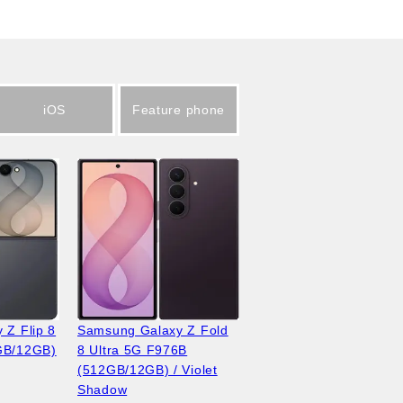
iOS
Feature phone
 Z Flip 8
Samsung Galaxy Z Fold
GB/12GB)
8 Ultra 5G F976B
(512GB/12GB) / Violet
Shadow