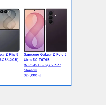
xy Z Flip 8
Samsung Galaxy Z Fold 8
56GB/12GB)
Ultra 5G F976B
(512GB/12GB) / Violet
Shadow
324,000円