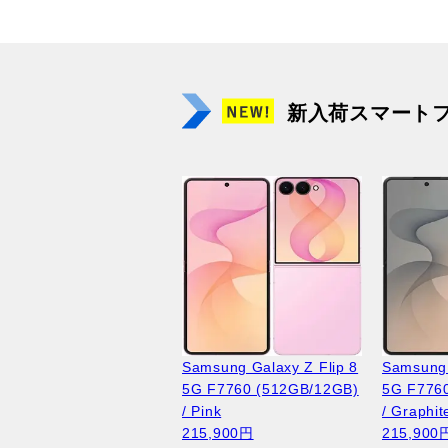
新入荷スマート
Samsung Galaxy Z Flip 8
Samsung 
5G F7760 (512GB/12GB)
5G F776
/ Pink
/ Graphit
215,900円
215,900