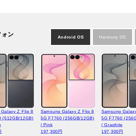
フォン
Android OS
Harmony OS
Galaxy Z Flip 8
Samsung Galaxy Z Flip 8
Samsung Galaxy
0 (512GB/12GB)
5G F7760 (256GB/12GB)
5G F7760 (256
e
/ Pink
/ Graphite
円
197,300円
197,300円