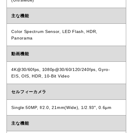
(Ultrawide)
主な機能
Color Spectrum Sensor, LED Flash, HDR,
Panorama
動画機能
4K@30/60fps, 1080p@30/60/120/240fps, Gyro-
EIS, OIS, HDR, 10-Bit Video
セルフィーカメラ
Single:50MP, f/2.0, 21mm(Wide), 1/2.93″, 0.6µm
主な機能