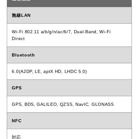
無線LAN
Wi-Fi 802.11 a/b/g/n/ac/6/7, Dual-Band, Wi-Fi
Direct
Bluetooth
6.0(A2DP, LE, aptX HD, LHDC 5.0)
GPS
GPS, BDS, GALILEO, QZSS, NavIC, GLONASS
NFC
対応