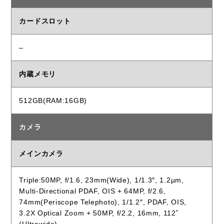
カードスロット
–
内蔵メモリ
512GB(RAM:16GB)
カメラ
メインカメラ
Triple:50MP, f/1.6, 23mm(Wide), 1/1.3″, 1.2µm,
Multi-Directional PDAF, OIS + 64MP, f/2.6,
74mm(Periscope Telephoto), 1/1.2″, PDAF, OIS,
3.2X Optical Zoom + 50MP, f/2.2, 16mm, 112˚