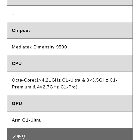
–
Chipset
Mediatek Dimensity 9500
CPU
Octa-Core(1×4.21GHz C1-Ultra & 3×3.5GHz C1-
Premium & 4×2.7GHz C1-Pro)
GPU
Arm G1-Ultra
メモリ