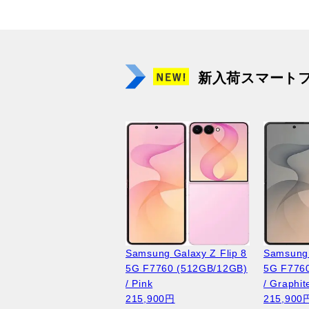
新入荷スマート
Samsung Galaxy Z Flip 8
Samsung 
5G F7760 (512GB/12GB)
5G F776
/ Pink
/ Graphit
215,900円
215,900