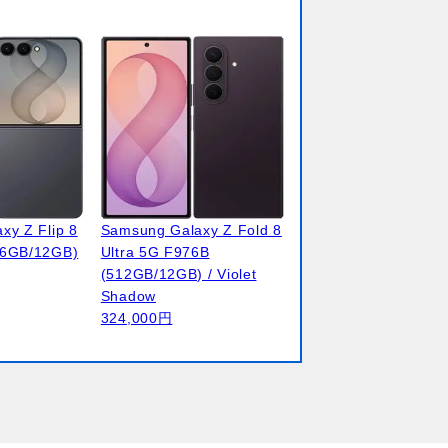
xy Z Flip 8
Samsung Galaxy Z Fold 8
56GB/12GB)
Ultra 5G F976B
(512GB/12GB) / Violet
Shadow
324,000円