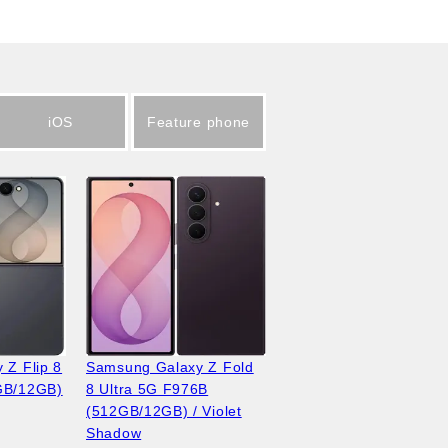
iOS
Feature phone
 Z Flip 8
Samsung Galaxy Z Fold
GB/12GB)
8 Ultra 5G F976B
(512GB/12GB) / Violet
Shadow