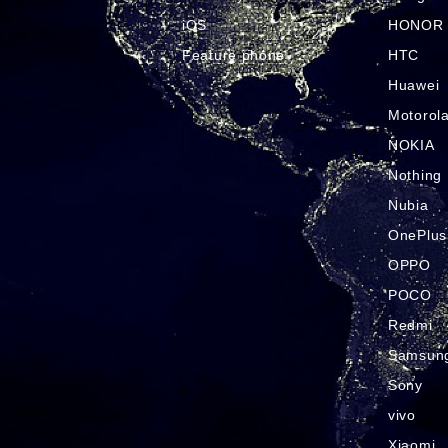
iOS
HONOR
Feature phone
HTC
Huawei
Motorol
NOKIA
Nothing
Nubia
OnePlus
OPPO
POCO
Redmi
Samsun
Sony
vivo
Xiaomi