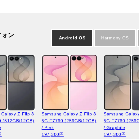
フォン
Android OS
Harmony OS
Galaxy Z Flip 8
Samsung Galaxy Z Flip 8
Samsung Galaxy
0 (512GB/12GB)
5G F7760 (256GB/12GB)
5G F7760 (256
e
/ Pink
/ Graphite
円
197,300円
197,300円